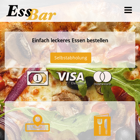
Einfach leckeres Essen bestellen
PLZ
Selbstabholung
Eingeben